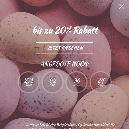
alt springen
Angebote ab 9. A
bis zu
20%
Rabatt
Mega
Oster
Sale
JETZT ANSEHEN
ANGEBOTE
NOCH
:
231
02
36
23
Tage
Std.
Min.
Sek.
Achtung: Dies ist eine Beispielaktion. Optionaler Hinweistext für