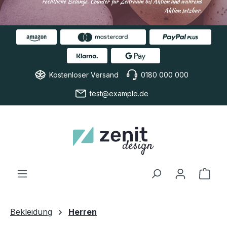
rechtliche Belange. Counter für Zeitraum bis Aktion und während
Aktion setzbar.
Kostenloser Versand
0180 000 000
test@example.de
Ware
Bekleidung
Herren