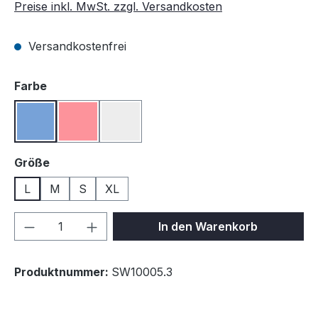
Preise inkl. MwSt. zzgl. Versandkosten
Versandkostenfrei
auswählen
Farbe
Blau
Rot
Weiß
auswählen
Größe
L
M
S
XL
Produkt Anzahl: Gib den gewünschten We
In den Warenkorb
Produktnummer:
SW10005.3