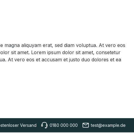
ore magna aliquyam erat, sed diam voluptua. At vero eos
olor sit amet. Lorem ipsum dolor sit amet, consetetur
ua. At vero eos et accusam et justo duo dolores et ea
stenloser Versand
0180 000 000
test@example.de