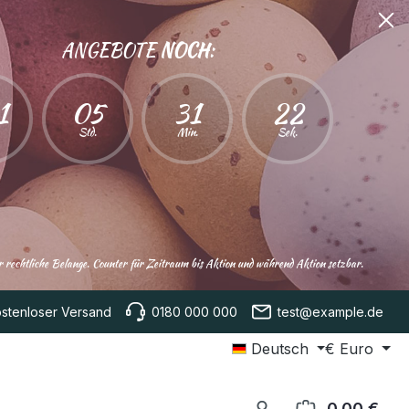
ANGEBOTE
NOCH
:
1
05
31
21
Std.
Min.
Sek.
für rechtliche Belange. Counter für Zeitraum bis Aktion und während Aktion setzbar.
stenloser Versand
0180 000 000
test@example.de
Deutsch
€
Euro
0,00 €
Ware