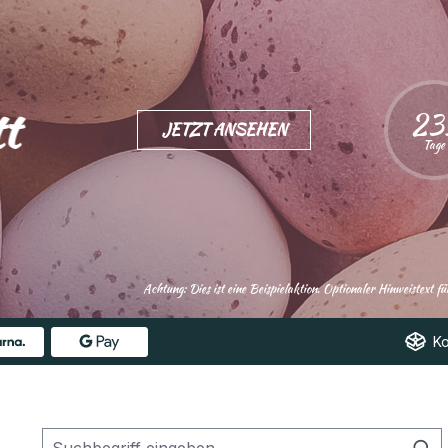
Angebote ab 9. April
t
23
JETZT ANSEHEN
Tage
e
Achtung: Dies ist eine Beispielaktion. Optionaler Hinweistext 
Ko