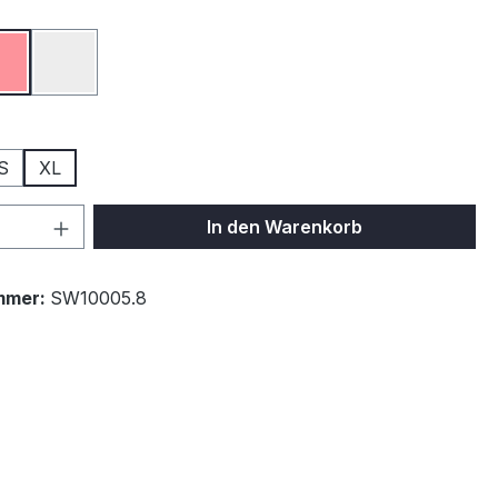
ählen
Rot
Weiß
ählen
S
XL
 Anzahl: Gib den gewünschten Wert ein 
In den Warenkorb
mmer:
SW10005.8