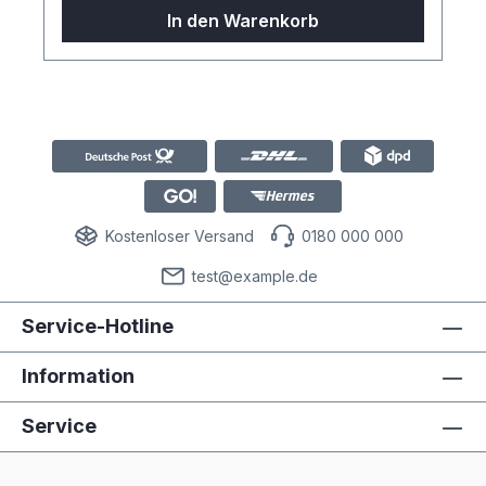
voluptua. At vero eos et accusam et justo
In den Warenkorb
duo dolores et ea rebum. Stet clita kasd
gubergren, no sea takimata sanctus est
Lorem ipsum dolor sit amet.
Kostenloser Versand
0180 000 000
test@example.de
Service-Hotline
Information
Service