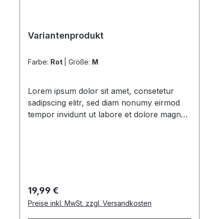
Variantenprodukt
Farbe:
Rot
|
Größe:
M
Lorem ipsum dolor sit amet, consetetur
sadipscing elitr, sed diam nonumy eirmod
tempor invidunt ut labore et dolore magna
aliquyam erat, sed diam voluptua. At vero
eos et accusam et justo duo dolores et ea
rebum. Stet clita kasd gubergren, no sea
takimata sanctus est Lorem ipsum dolor sit
amet. Lorem ipsum dolor sit amet,
consetetur sadipscing elitr, sed diam
Regulärer Preis:
19,99 €
nonumy eirmod tempor invidunt ut labore
Preise inkl. MwSt. zzgl. Versandkosten
et dolore magna aliquyam erat, sed diam