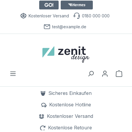
Kostenloser Versand
0180 000 000
test@example.de
Ware
Sicheres Einkaufen
dank SSL Verschlüsselung
Kostenlose Hotline
0800 000 000
Kostenloser Versand
bereits ab 1 Euro
Kostenlose Retoure