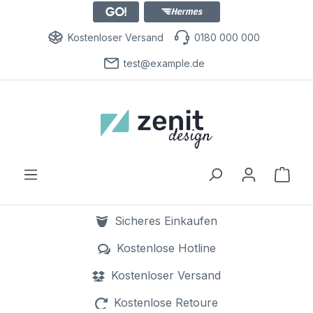
Kostenloser Versand
0180 000 000
test@example.de
Ware
Sicheres Einkaufen
dank SSL Verschlüsselung
Kostenlose Hotline
0800 000 000
Kostenloser Versand
bereits ab 1 Euro
Kostenlose Retoure