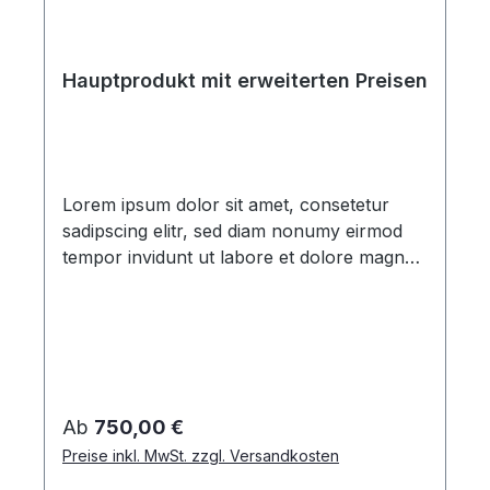
Hauptprodukt mit erweiterten Preisen
Lorem ipsum dolor sit amet, consetetur
sadipscing elitr, sed diam nonumy eirmod
tempor invidunt ut labore et dolore magna
aliquyam erat, sed diam voluptua. At vero
eos et accusam et justo duo dolores et ea
rebum. Stet clita kasd gubergren, no sea
takimata sanctus est Lorem ipsum dolor sit
amet. Lorem ipsum dolor sit amet,
consetetur sadipscing elitr, sed diam
Regulärer Preis:
Ab
750,00 €
nonumy eirmod tempor invidunt ut labore
Preise inkl. MwSt. zzgl. Versandkosten
et dolore magna aliquyam erat, sed diam