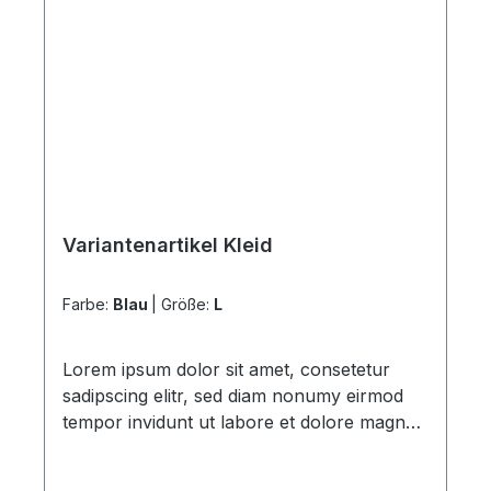
Variantenartikel Kleid
Farbe:
Blau
|
Größe:
L
Lorem ipsum dolor sit amet, consetetur
sadipscing elitr, sed diam nonumy eirmod
tempor invidunt ut labore et dolore magna
aliquyam erat, sed diam voluptua. At vero
eos et accusam et justo duo dolores et ea