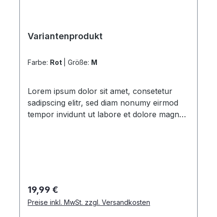
Variantenprodukt
Farbe:
Rot
|
Größe:
M
Lorem ipsum dolor sit amet, consetetur
sadipscing elitr, sed diam nonumy eirmod
tempor invidunt ut labore et dolore magna
aliquyam erat, sed diam voluptua. At vero
eos et accusam et justo duo dolores et ea
rebum. Stet clita kasd gubergren, no sea
takimata sanctus est Lorem ipsum dolor sit
amet. Lorem ipsum dolor sit amet,
consetetur sadipscing elitr, sed diam
Regulärer Preis:
19,99 €
nonumy eirmod tempor invidunt ut labore
Preise inkl. MwSt. zzgl. Versandkosten
et dolore magna aliquyam erat, sed diam