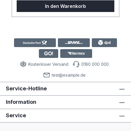
voluptua. At vero eos et accusam et justo
In den Warenkorb
duo dolores et ea rebum. Stet clita kasd
gubergren, no sea takimata sanctus est
Lorem ipsum dolor sit amet.
Kostenloser Versand
0180 000 000
test@example.de
Service-Hotline
Information
Service