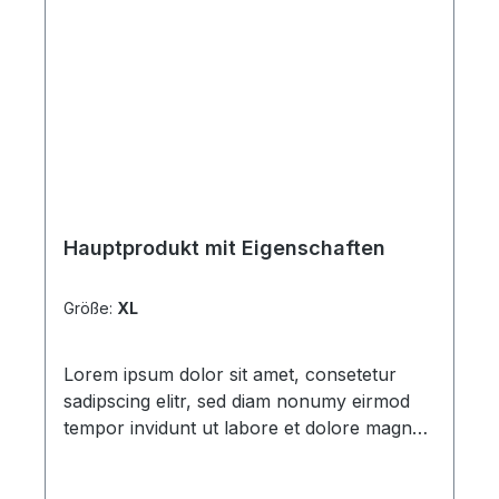
Hauptprodukt mit Eigenschaften
Größe:
XL
Lorem ipsum dolor sit amet, consetetur
sadipscing elitr, sed diam nonumy eirmod
tempor invidunt ut labore et dolore magna
aliquyam erat, sed diam voluptua. At vero
eos et accusam et justo duo dolores et ea