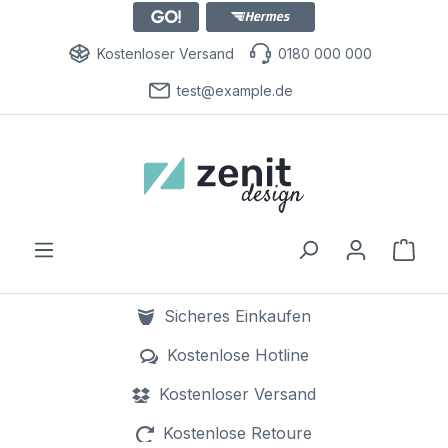
Kostenloser Versand
0180 000 000
test@example.de
Ware
Sicheres Einkaufen
dank SSL Verschlüsselung
Kostenlose Hotline
0800 000 000
Kostenloser Versand
bereits ab 1 Euro
Kostenlose Retoure