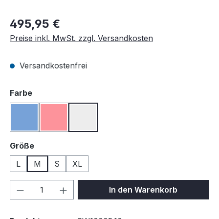
495,95 €
Preise inkl. MwSt. zzgl. Versandkosten
Versandkostenfrei
auswählen
Farbe
Blau
Rot
Weiß
auswählen
Größe
L
M
S
XL
Produkt Anzahl: Gib den gewünschten We
In den Warenkorb