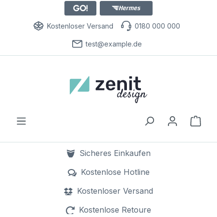
Kostenloser Versand
0180 000 000
test@example.de
Ware
Sicheres Einkaufen
dank SSL Verschlüsselung
Kostenlose Hotline
0800 000 000
Kostenloser Versand
bereits ab 1 Euro
Kostenlose Retoure