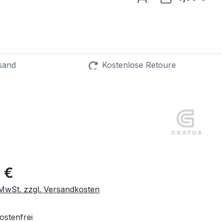
sand
Kostenlose Retoure
o
30 Tage lang
 €
. MwSt. zzgl. Versandkosten
stenfrei