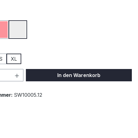
ählen
Rot
Weiß
ählen
S
XL
 Anzahl: Gib den gewünschten Wert ein 
In den Warenkorb
mmer:
SW10005.12